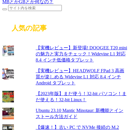
MBとかGBとか何なの？
人気の記事
【実機レビュー】新登場! DOOGEE T20 mini
の魅力と実力をチェック！Widevine L1 対応
8.4 インチ低価格タブレット
【実機レビュー】HEADWOLF FPad 3 高画
質が楽しめる Widevine L1 対応 8.4 インチ
Android タブレット
【2023年版】まだ使う！32-bit パソコン！ま
だ使える！32-bit Linux！
Ubuntu 23.10 Mantic Minotaur: 新機能とイン
ストール方法ガイド
【爆速！】古い PC で NVMe 接続の M.2