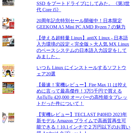
SSD をブートドライブにしてみた。《第3世
代 Core i5》
20周年記念特別セール開催中！日本限定
GEEKOM A5 Mini PC AMD Ryzen 7 の魅力
【使える超軽量 Linux】antiX Linux - 日本語
入力環境の設定＜完全版＞大人気 MX Linux
のベースシステムの日本語入力設定をして
みました。
いつも Linux にインストールするソフトウ
ェア20選
【最速！実機レビュー】Fire Max 11 は控え
めに言って最高傑作！3万5千円で買える
AnTuTu 420,000 オーバーの高性能タブレッ
トだった件について！
【実機レビュー】TECLAST P40HD 2023年
新モデル Amazon プライムで高画質再生可
能できる！10.1インチで２万円以下のお買い