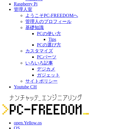
Raspberry Pi
管理人室
ようこそPC-FREEDOMへ
管理人のプロフィール
基礎知識
PCの使い方
Tips
PCの選び方
カスタマイズ
PCパーツ
いろいろ記事
デジカメ
ガジェット
サイトポリシー
Youtube CH
open.Yellow.os
OS