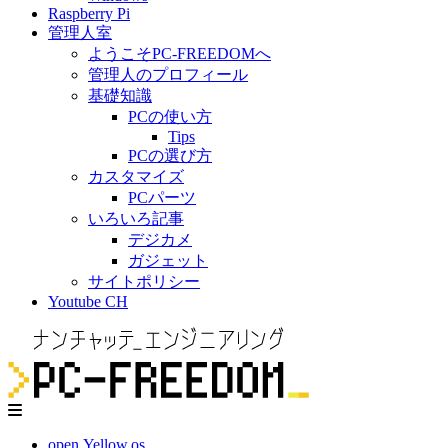
Raspberry Pi
管理人室
ようこそPC-FREEDOMへ
管理人のプロフィール
基礎知識
PCの使い方
Tips
PCの選び方
カスタマイズ
PCパーツ
いろいろ記事
デジカメ
ガジェット
サイトポリシー
Youtube CH
open.Yellow.os