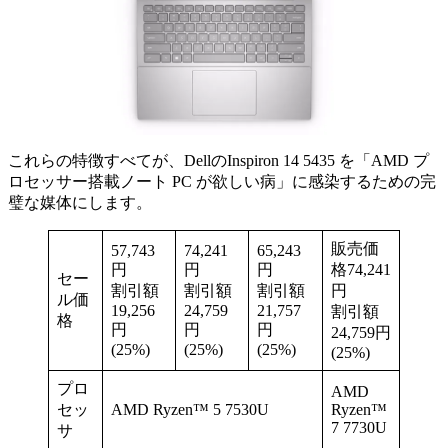
これらの特徴すべてが、DellのInspiron 14 5435 を「AMD プ
ロセッサー搭載ノート PC が欲しい病」に感染するための完
璧な媒体にします。
販売価
57,743
74,241
65,243
円
円
円
格74,241
セー
割引額
割引額
割引額
円
ル価
19,256
24,759
21,757
割引額
格
円
円
円
24,759円
(25%)
(25%)
(25%)
(25%)
プロ
AMD
セッ
AMD Ryzen™ 5 7530U
Ryzen™
7 7730U
サ