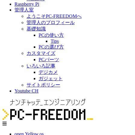
Raspberry Pi
管理人室
ようこそPC-FREEDOMへ
管理人のプロフィール
基礎知識
PCの使い方
Tips
PCの選び方
カスタマイズ
PCパーツ
いろいろ記事
デジカメ
ガジェット
サイトポリシー
Youtube CH
open.Yellow.os