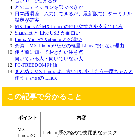
古い PC で使えるか
どのエディションを選ぶべきか
日本語環境：入力はできるが、最新版ではターミナル
設定が確実
MX Tools が MX Linux の使いやすさを支えている
Snapshot と Live USB が面白い
Linux Mint や Xubuntu との違い
余談：MX Linux がただの軽量 Linux ではない理由
使う前に知っておきたい注意点
向いている人・向いていない人
PC-FREEDOM 評価
まとめ：MX Linux は、古い PC を「もう一度ちゃんと
使う」ための Linux
この記事で分かること
ポイント
内容
MX
Debian 系の軽めで実用的なデスク
Linux の