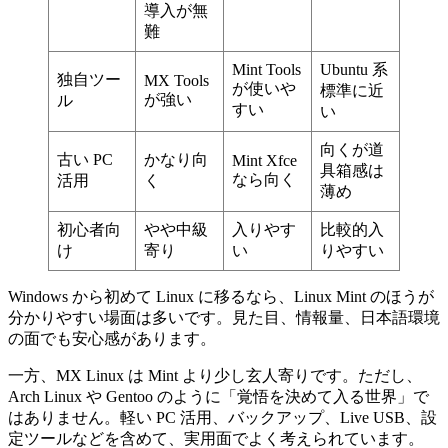
導入が無
難
Mint Tools
Ubuntu 系
独自ツー
MX Tools
が使いや
標準に近
が強い
ル
すい
い
向くが道
古い PC
かなり向
Mint Xfce
具箱感は
なら向く
活用
く
薄め
初心者向
やや中級
入りやす
比較的入
け
寄り
い
りやすい
Windows から初めて Linux に移るなら、Linux Mint のほうが
分かりやすい場面は多いです。見た目、情報量、日本語環境
の面でも安心感があります。
一方、MX Linux は Mint より少し玄人寄りです。ただし、
Arch Linux や Gentoo のように「覚悟を決めて入る世界」で
はありません。軽い PC 活用、バックアップ、Live USB、設
定ツールなどを含めて、実用面でよく考えられています。