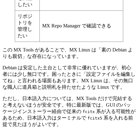
したい
リポジ
トリを
MX Repo Manager で確認できる
管理し
たい
この MX Tools があることで、MX Linux は「素の Debian よ
りも親切」な存在になっています。
Debian は安定した土台として非常に優れていますが、初心
者には少し無口です。困ったときに「設定ファイルを編集し
てね」と言われる場面もあります。MX Linux は、その無口
な職人に道具箱と説明札を持たせたような Linux です。
ただし、日本語入力については、MX Tools だけで完結する
と考えないほうが安全です。特に最新版では、GUI のパッ
ケージインストーラー経由で従来の
系が入る可能性が
fcitx
あるため、日本語入力はターミナルで
系を入れる前
fcitx5
提で見たほうがよいです。