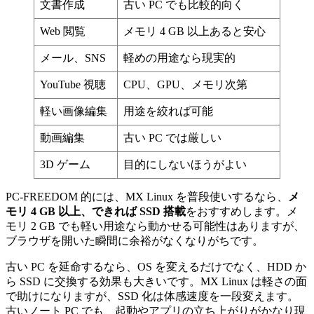
文書作成
古い PC でも比較的向く
Web 閲覧
メモリ 4 GB 以上あると安心
メール、SNS
軽めの用途なら現実的
YouTube 視聴
CPU、GPU、メモリ次第
軽い画像編集
用途を絞れば可能
動画編集
古い PC では厳しい
3D ゲーム
目的にしないほうがよい
PC-FREEDOM 的には、MX Linux を普段使いするなら、
メ
モリ 4 GB 以上、できれば SSD 搭載
をおすすめします。メ
モリ 2 GB でも軽い用途なら動かせる可能性はありますが、
ブラウザを開いた瞬間に余裕がなくなりがちです。
古い PC を延命するなら、OS を変えるだけでなく、HDD か
ら SSD に交換する効果も大きいです。MX Linux は軽さの面
で助けになりますが、SSD 化は体感速度を一段変えます。
古いノート PC でも、起動やアプリの立ち上がりがかなり現