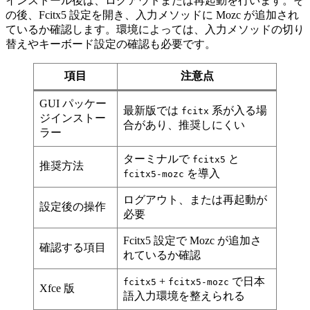
インストール後は、ログアウトまたは再起動を行います。そ
の後、Fcitx5 設定を開き、入力メソッドに Mozc が追加され
ているか確認します。環境によっては、入力メソッドの切り
替えやキーボード設定の確認も必要です。
項目
注意点
GUI パッケー
最新版では
系が入る場
fcitx
ジインストー
合があり、推奨しにくい
ラー
ターミナルで
と
fcitx5
推奨方法
を導入
fcitx5-mozc
ログアウト、または再起動が
設定後の操作
必要
Fcitx5 設定で Mozc が追加さ
確認する項目
れているか確認
+
で日本
fcitx5
fcitx5-mozc
Xfce 版
語入力環境を整えられる