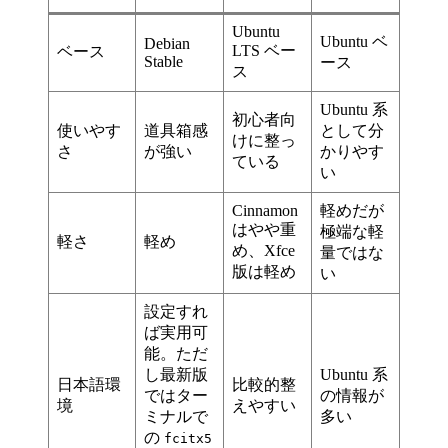
Ubuntu
Ubuntu ベ
Debian
LTS ベー
ベース
Stable
ース
ス
Ubuntu 系
初心者向
使いやす
道具箱感
として分
けに整っ
さ
が強い
かりやす
ている
い
Cinnamon
軽めだが
はやや重
極端な軽
軽さ
軽め
め、Xfce
量ではな
版は軽め
い
設定すれ
ば実用可
能。ただ
し最新版
Ubuntu 系
日本語環
比較的整
ではター
の情報が
境
えやすい
ミナルで
多い
の
fcitx5