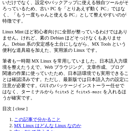
いだけでなく、設定やバックアップに使える独自ツールがそ
ろっているため、古い PC を「とりあえず動く PC」ではな
く、「もう一度ちゃんと使える PC」として整えやすいのが
特徴です。
Linux Mint ほど初心者向けに全部が整っているわけではあり
ません。けれど、素の Debian ほどそっけなくもありませ
ん。Debian 系の安定感を土台にしながら、MX Tools という
便利な道具箱を加えた、実用派の Linux です。
筆者も一時期 MX Linux を常用していました。日本語入力環
境を整えたうえで、Web ブラウジング、文章作成、ブログ
関連の作業に使っていたため、日本語環境でも実用できるこ
とは確認済みです。ただし、最新版では日本語入力の設定に
注意が必要です。GUI のパッケージインストーラー任せで
はなく、ターミナルから
と
を入れるほ
fcitx5
fcitx5-mozc
うが確実です。
目次
[
close
]
この記事で分かること
MX Linux はどんな Linux なのか