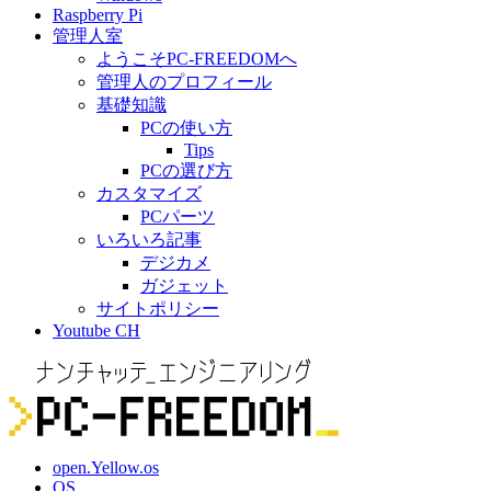
Raspberry Pi
管理人室
ようこそPC-FREEDOMへ
管理人のプロフィール
基礎知識
PCの使い方
Tips
PCの選び方
カスタマイズ
PCパーツ
いろいろ記事
デジカメ
ガジェット
サイトポリシー
Youtube CH
open.Yellow.os
OS