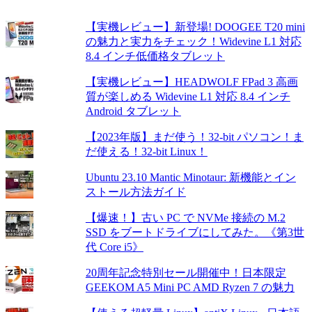
【実機レビュー】新登場! DOOGEE T20 mini
の魅力と実力をチェック！Widevine L1 対応
8.4 インチ低価格タブレット
【実機レビュー】HEADWOLF FPad 3 高画
質が楽しめる Widevine L1 対応 8.4 インチ
Android タブレット
【2023年版】まだ使う！32-bit パソコン！ま
だ使える！32-bit Linux！
Ubuntu 23.10 Mantic Minotaur: 新機能とイン
ストール方法ガイド
【爆速！】古い PC で NVMe 接続の M.2
SSD をブートドライブにしてみた。《第3世
代 Core i5》
20周年記念特別セール開催中！日本限定
GEEKOM A5 Mini PC AMD Ryzen 7 の魅力