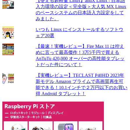
【使える超軽量 Linux】antiX Linux - 日本語
入力環境の設定＜完全版＞大人気 MX Linux
のベースシステムの日本語入力設定をして
みました。
いつも Linux にインストールするソフトウ
ェア20選
【最速！実機レビュー】Fire Max 11 は控え
めに言って最高傑作！3万5千円で買える
AnTuTu 420,000 オーバーの高性能タブレッ
トだった件について！
【実機レビュー】TECLAST P40HD 2023年
新モデル Amazon プライムで高画質再生可
能できる！10.1インチで２万円以下のお買い
得 Android タブレット！