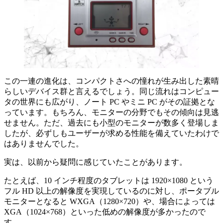
この一連の進化は、コンパクトさへの憧れが生み出した素晴
らしいデバイス群と言えるでしょう。同じ流れはコンピュー
タの世界にも広がり、ノート PC やミニ PC がその証拠とな
っています。もちろん、モニターの分野でもその傾向は見逃
せません。ただ、過去にも小型のモニターが数多く登場しま
したが、必ずしもユーザーが求める性能を備えていたわけで
はありませんでした。
実は、以前から疑問に感じていたことがあります。
たとえば、10 インチ程度のタブレットは 1920×1080 という
フル HD 以上の解像度を実現しているのに対し、ポータブル
モニターとなると WXGA（1280×720）や、場合によっては
XGA（1024×768）といった低めの解像度が多かったので
す。