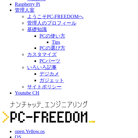
Raspberry Pi
管理人室
ようこそPC-FREEDOMへ
管理人のプロフィール
基礎知識
PCの使い方
Tips
PCの選び方
カスタマイズ
PCパーツ
いろいろ記事
デジカメ
ガジェット
サイトポリシー
Youtube CH
open.Yellow.os
OS