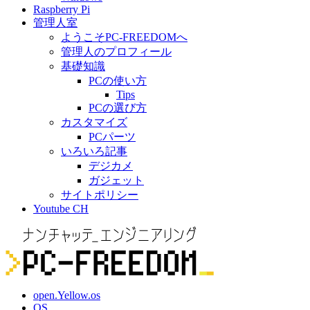
Raspberry Pi
管理人室
ようこそPC-FREEDOMへ
管理人のプロフィール
基礎知識
PCの使い方
Tips
PCの選び方
カスタマイズ
PCパーツ
いろいろ記事
デジカメ
ガジェット
サイトポリシー
Youtube CH
open.Yellow.os
OS