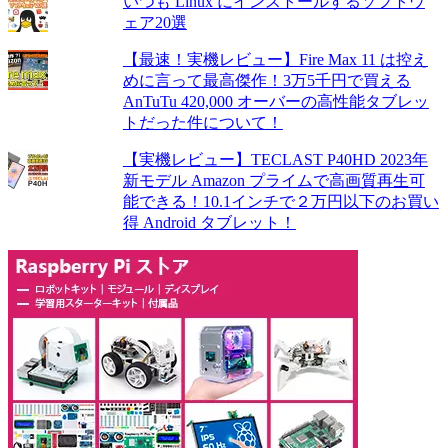
いつも Linux にインストールするソフトウ
ェア20選
【最速！実機レビュー】Fire Max 11 は控え
めに言って最高傑作！3万5千円で買える
AnTuTu 420,000 オーバーの高性能タブレッ
トだった件について！
【実機レビュー】TECLAST P40HD 2023年
新モデル Amazon プライムで高画質再生可
能できる！10.1インチで２万円以下のお買い
得 Android タブレット！