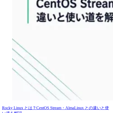
Rocky Linux とは？CentOS Stream・AlmaLinux との違いと使