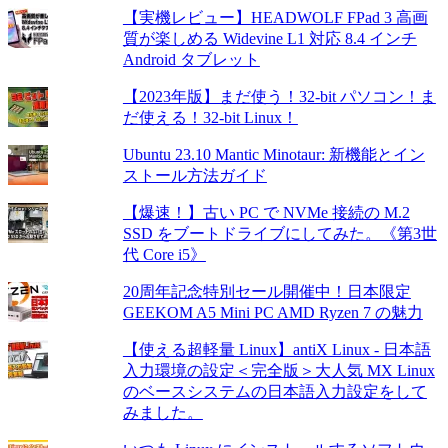
【実機レビュー】HEADWOLF FPad 3 高画
質が楽しめる Widevine L1 対応 8.4 インチ
Android タブレット
【2023年版】まだ使う！32-bit パソコン！ま
だ使える！32-bit Linux！
Ubuntu 23.10 Mantic Minotaur: 新機能とイン
ストール方法ガイド
【爆速！】古い PC で NVMe 接続の M.2
SSD をブートドライブにしてみた。《第3世
代 Core i5》
20周年記念特別セール開催中！日本限定
GEEKOM A5 Mini PC AMD Ryzen 7 の魅力
【使える超軽量 Linux】antiX Linux - 日本語
入力環境の設定＜完全版＞大人気 MX Linux
のベースシステムの日本語入力設定をして
みました。