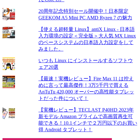
20周年記念特別セール開催中！日本限定
GEEKOM A5 Mini PC AMD Ryzen 7 の魅力
【使える超軽量 Linux】antiX Linux - 日本語
入力環境の設定＜完全版＞大人気 MX Linux
のベースシステムの日本語入力設定をして
みました。
いつも Linux にインストールするソフトウ
ェア20選
【最速！実機レビュー】Fire Max 11 は控え
めに言って最高傑作！3万5千円で買える
AnTuTu 420,000 オーバーの高性能タブレッ
トだった件について！
【実機レビュー】TECLAST P40HD 2023年
新モデル Amazon プライムで高画質再生可
能できる！10.1インチで２万円以下のお買い
得 Android タブレット！