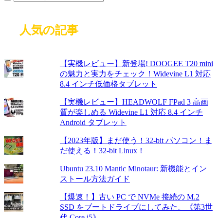
人気の記事
【実機レビュー】新登場! DOOGEE T20 mini
の魅力と実力をチェック！Widevine L1 対応
8.4 インチ低価格タブレット
【実機レビュー】HEADWOLF FPad 3 高画
質が楽しめる Widevine L1 対応 8.4 インチ
Android タブレット
【2023年版】まだ使う！32-bit パソコン！ま
だ使える！32-bit Linux！
Ubuntu 23.10 Mantic Minotaur: 新機能とイン
ストール方法ガイド
【爆速！】古い PC で NVMe 接続の M.2
SSD をブートドライブにしてみた。《第3世
代 Core i5》