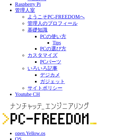
Raspberry Pi
管理人室
ようこそPC-FREEDOMへ
管理人のプロフィール
基礎知識
PCの使い方
Tips
PCの選び方
カスタマイズ
PCパーツ
いろいろ記事
デジカメ
ガジェット
サイトポリシー
Youtube CH
open.Yellow.os
OS