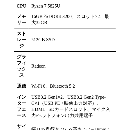
CPU
Ryzen 7 5825U
メモ
16GB ※DDR4-3200、スロット×2、最
リー
大32GB
スト
レー
512GB SSD
ジ
グラ
フィ
Radeon
ック
ス
通信
Wi-Fi 6、Bluetooth 5.2
イン
USB3.2 Gen1×2、USB3.2 Gen2 Type-
ター
C×1（USB PD / 映像出力対応）、
フェ
HDMI、SDカードスロット、マイク入
ース
力/ヘッドフォン出力共用端子
サイ
幅314×奥行き227.5×高さ15.7～19mm /