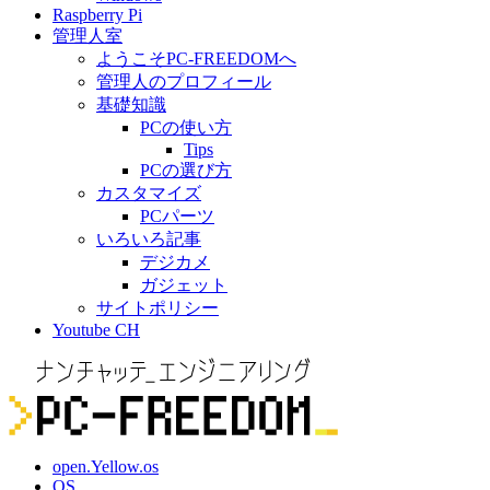
Raspberry Pi
管理人室
ようこそPC-FREEDOMへ
管理人のプロフィール
基礎知識
PCの使い方
Tips
PCの選び方
カスタマイズ
PCパーツ
いろいろ記事
デジカメ
ガジェット
サイトポリシー
Youtube CH
open.Yellow.os
OS