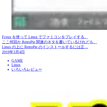
Fceux を使って Linux でファミコンをプレイする。
ここ何回か RetroPie 関連のネタを書いているけれども、
Linux の上に RetroPie のインストールするには正…
2019年3月4日
GAME
Linux
いろいろレビュー