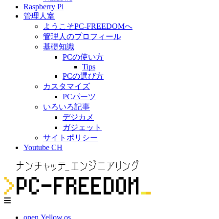
Raspberry Pi
管理人室
ようこそPC-FREEDOMへ
管理人のプロフィール
基礎知識
PCの使い方
Tips
PCの選び方
カスタマイズ
PCパーツ
いろいろ記事
デジカメ
ガジェット
サイトポリシー
Youtube CH
open.Yellow.os