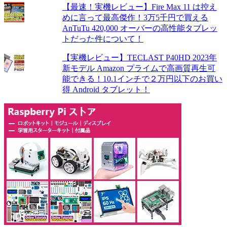
【最速！実機レビュー】Fire Max 11 は控え
めに言って最高傑作！3万5千円で買える
AnTuTu 420,000 オーバーの高性能タブレッ
トだった件について！
【実機レビュー】TECLAST P40HD 2023年
新モデル Amazon プライムで高画質再生可
能できる！10.1インチで２万円以下のお買い
得 Android タブレット！