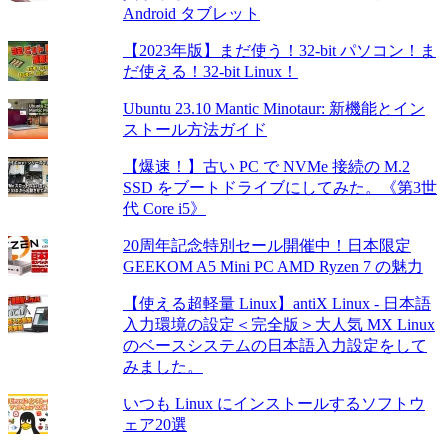
Android タブレット
【2023年版】まだ使う！32-bit パソコン！ま
だ使える！32-bit Linux！
Ubuntu 23.10 Mantic Minotaur: 新機能とイン
ストール方法ガイド
【爆速！】古い PC で NVMe 接続の M.2
SSD をブートドライブにしてみた。《第3世
代 Core i5》
20周年記念特別セール開催中！日本限定
GEEKOM A5 Mini PC AMD Ryzen 7 の魅力
【使える超軽量 Linux】antiX Linux - 日本語
入力環境の設定＜完全版＞大人気 MX Linux
のベースシステムの日本語入力設定をして
みました。
いつも Linux にインストールするソフトウ
ェア20選