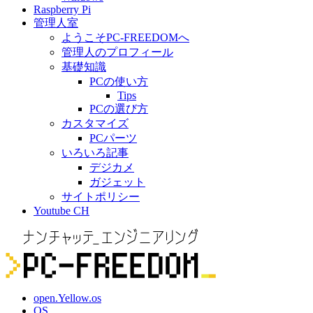
Raspberry Pi
管理人室
ようこそPC-FREEDOMへ
管理人のプロフィール
基礎知識
PCの使い方
Tips
PCの選び方
カスタマイズ
PCパーツ
いろいろ記事
デジカメ
ガジェット
サイトポリシー
Youtube CH
open.Yellow.os
OS