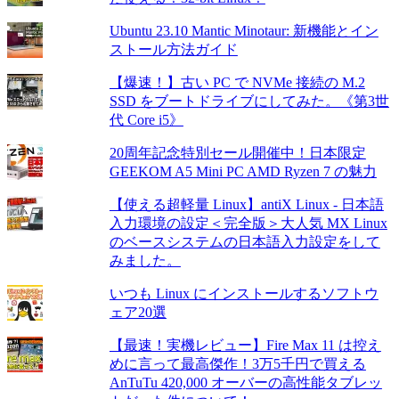
Ubuntu 23.10 Mantic Minotaur: 新機能とイン
ストール方法ガイド
【爆速！】古い PC で NVMe 接続の M.2
SSD をブートドライブにしてみた。《第3世
代 Core i5》
20周年記念特別セール開催中！日本限定
GEEKOM A5 Mini PC AMD Ryzen 7 の魅力
【使える超軽量 Linux】antiX Linux - 日本語
入力環境の設定＜完全版＞大人気 MX Linux
のベースシステムの日本語入力設定をして
みました。
いつも Linux にインストールするソフトウ
ェア20選
【最速！実機レビュー】Fire Max 11 は控え
めに言って最高傑作！3万5千円で買える
AnTuTu 420,000 オーバーの高性能タブレッ