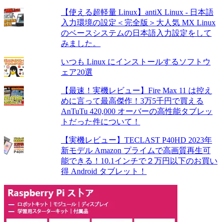
【使える超軽量 Linux】antiX Linux - 日本語
入力環境の設定＜完全版＞大人気 MX Linux
のベースシステムの日本語入力設定をして
みました。
いつも Linux にインストールするソフトウ
ェア20選
【最速！実機レビュー】Fire Max 11 は控え
めに言って最高傑作！3万5千円で買える
AnTuTu 420,000 オーバーの高性能タブレッ
トだった件について！
【実機レビュー】TECLAST P40HD 2023年
新モデル Amazon プライムで高画質再生可
能できる！10.1インチで２万円以下のお買い
得 Android タブレット！