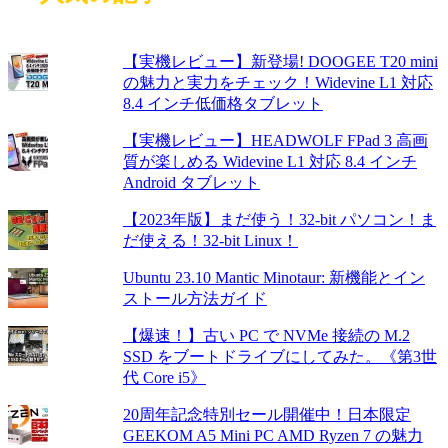
【実機レビュー】新登場! DOOGEE T20 mini
の魅力と実力をチェック！Widevine L1 対応
8.4 インチ低価格タブレット
【実機レビュー】HEADWOLF FPad 3 高画
質が楽しめる Widevine L1 対応 8.4 インチ
Android タブレット
【2023年版】まだ使う！32-bit パソコン！ま
だ使える！32-bit Linux！
Ubuntu 23.10 Mantic Minotaur: 新機能とイン
ストール方法ガイド
【爆速！】古い PC で NVMe 接続の M.2
SSD をブートドライブにしてみた。《第3世
代 Core i5》
20周年記念特別セール開催中！日本限定
GEEKOM A5 Mini PC AMD Ryzen 7 の魅力