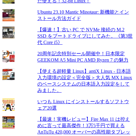
だ使える！32-bit Linux！
Ubuntu 23.10 Mantic Minotaur: 新機能とイン
ストール方法ガイド
【爆速！】古い PC で NVMe 接続の M.2
SSD をブートドライブにしてみた。《第3世
代 Core i5》
20周年記念特別セール開催中！日本限定
GEEKOM A5 Mini PC AMD Ryzen 7 の魅力
【使える超軽量 Linux】antiX Linux - 日本語
入力環境の設定＜完全版＞大人気 MX Linux
のベースシステムの日本語入力設定をして
みました。
いつも Linux にインストールするソフトウ
ェア20選
【最速！実機レビュー】Fire Max 11 は控え
めに言って最高傑作！3万5千円で買える
AnTuTu 420,000 オーバーの高性能タブレッ