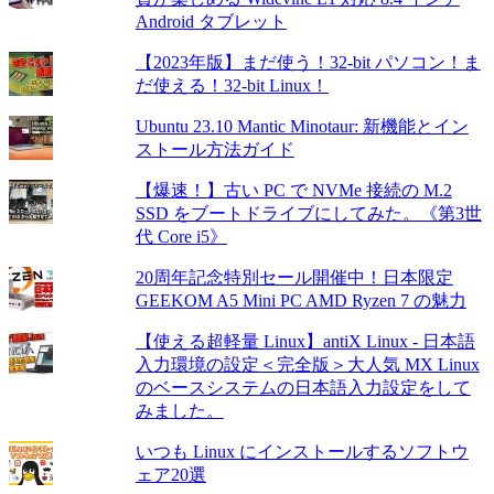
Android タブレット
【2023年版】まだ使う！32-bit パソコン！ま
だ使える！32-bit Linux！
Ubuntu 23.10 Mantic Minotaur: 新機能とイン
ストール方法ガイド
【爆速！】古い PC で NVMe 接続の M.2
SSD をブートドライブにしてみた。《第3世
代 Core i5》
20周年記念特別セール開催中！日本限定
GEEKOM A5 Mini PC AMD Ryzen 7 の魅力
【使える超軽量 Linux】antiX Linux - 日本語
入力環境の設定＜完全版＞大人気 MX Linux
のベースシステムの日本語入力設定をして
みました。
いつも Linux にインストールするソフトウ
ェア20選