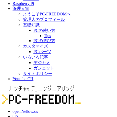
Raspberry Pi
管理人室
ようこそPC-FREEDOMへ
管理人のプロフィール
基礎知識
PCの使い方
Tips
PCの選び方
カスタマイズ
PCパーツ
いろいろ記事
デジカメ
ガジェット
サイトポリシー
Youtube CH
open.Yellow.os
OS