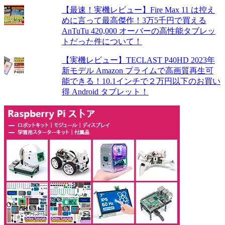
【最速！実機レビュー】Fire Max 11 は控え
めに言って最高傑作！3万5千円で買える
AnTuTu 420,000 オーバーの高性能タブレッ
トだった件について！
【実機レビュー】TECLAST P40HD 2023年
新モデル Amazon プライムで高画質再生可
能できる！10.1インチで２万円以下のお買い
得 Android タブレット！