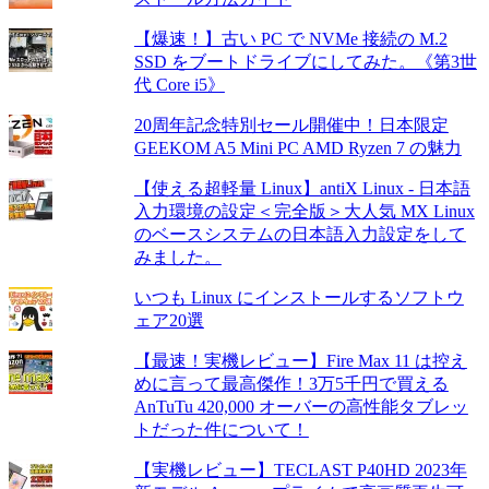
【爆速！】古い PC で NVMe 接続の M.2
SSD をブートドライブにしてみた。《第3世
代 Core i5》
20周年記念特別セール開催中！日本限定
GEEKOM A5 Mini PC AMD Ryzen 7 の魅力
【使える超軽量 Linux】antiX Linux - 日本語
入力環境の設定＜完全版＞大人気 MX Linux
のベースシステムの日本語入力設定をして
みました。
いつも Linux にインストールするソフトウ
ェア20選
【最速！実機レビュー】Fire Max 11 は控え
めに言って最高傑作！3万5千円で買える
AnTuTu 420,000 オーバーの高性能タブレッ
トだった件について！
【実機レビュー】TECLAST P40HD 2023年