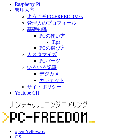
Raspberry Pi
管理人室
ようこそPC-FREEDOMへ
管理人のプロフィール
基礎知識
PCの使い方
Tips
PCの選び方
カスタマイズ
PCパーツ
いろいろ記事
デジカメ
ガジェット
サイトポリシー
Youtube CH
open.Yellow.os
OS