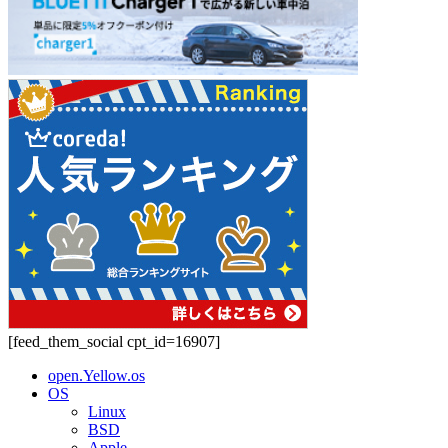
[feed_them_social cpt_id=16907]
open.Yellow.os
OS
Linux
BSD
Apple