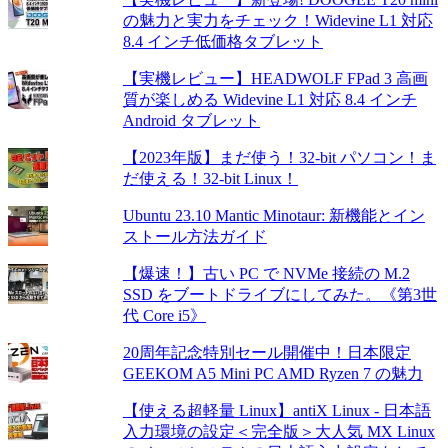
の魅力と実力をチェック！Widevine L1 対応
8.4 インチ低価格タブレット
【実機レビュー】HEADWOLF FPad 3 高画
質が楽しめる Widevine L1 対応 8.4 インチ
Android タブレット
【2023年版】まだ使う！32-bit パソコン！ま
だ使える！32-bit Linux！
Ubuntu 23.10 Mantic Minotaur: 新機能とイン
ストール方法ガイド
【爆速！】古い PC で NVMe 接続の M.2
SSD をブートドライブにしてみた。《第3世
代 Core i5》
20周年記念特別セール開催中！日本限定
GEEKOM A5 Mini PC AMD Ryzen 7 の魅力
【使える超軽量 Linux】antiX Linux - 日本語
入力環境の設定＜完全版＞大人気 MX Linux