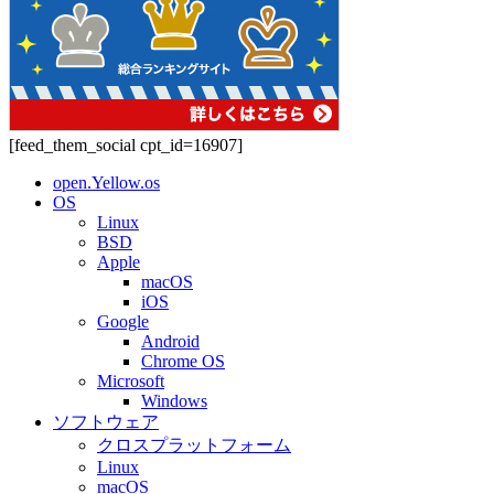
[feed_them_social cpt_id=16907]
open.Yellow.os
OS
Linux
BSD
Apple
macOS
iOS
Google
Android
Chrome OS
Microsoft
Windows
ソフトウェア
クロスプラットフォーム
Linux
macOS