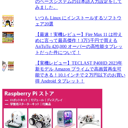
のベースシステムの日本語入力設定をして
みました。
いつも Linux にインストールするソフトウ
ェア20選
【最速！実機レビュー】Fire Max 11 は控え
めに言って最高傑作！3万5千円で買える
AnTuTu 420,000 オーバーの高性能タブレッ
トだった件について！
【実機レビュー】TECLAST P40HD 2023年
新モデル Amazon プライムで高画質再生可
能できる！10.1インチで２万円以下のお買い
得 Android タブレット！