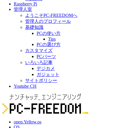
Raspberry Pi
管理人室
ようこそPC-FREEDOMへ
管理人のプロフィール
基礎知識
PCの使い方
Tips
PCの選び方
カスタマイズ
PCパーツ
いろいろ記事
デジカメ
ガジェット
サイトポリシー
Youtube CH
open.Yellow.os
OS