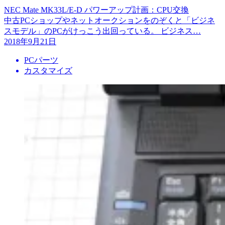
NEC Mate MK33L/E-D パワーアップ計画：CPU交換
中古PCショップやネットオークションをのぞくと「ビジネ
スモデル」のPCがけっこう出回っている。 ビジネス…
2018年9月21日
PCパーツ
カスタマイズ