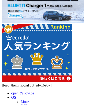
[feed_them_social cpt_id=16907]
open.Yellow.os
OS
Linux