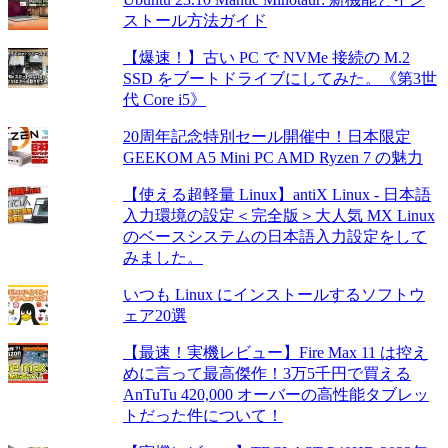
ストール方法ガイド
【爆速！】古い PC で NVMe 接続の M.2
SSD をブートドライブにしてみた。《第3世
代 Core i5》
20周年記念特別セール開催中！日本限定
GEEKOM A5 Mini PC AMD Ryzen 7 の魅力
【使える超軽量 Linux】antiX Linux - 日本語
入力環境の設定＜完全版＞大人気 MX Linux
のベースシステムの日本語入力設定をして
みました。
いつも Linux にインストールするソフトウ
ェア20選
【最速！実機レビュー】Fire Max 11 は控え
めに言って最高傑作！3万5千円で買える
AnTuTu 420,000 オーバーの高性能タブレッ
トだった件について！