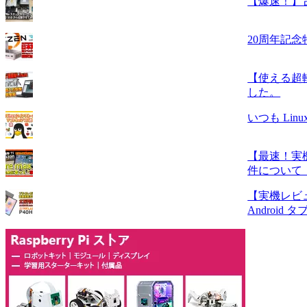
【爆速！】古い
20周年記念特
【使える超軽
した。
いつも Li
【最速！実機
件について
【実機レビュ
Android