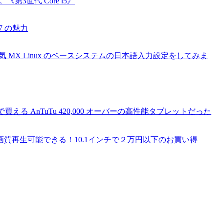
第3世代 Core i5》
 7 の魅力
＞大人気 MX Linux のベースシステムの日本語入力設定をしてみま
買える AnTuTu 420,000 オーバーの高性能タブレットだった
イムで高画質再生可能できる！10.1インチで２万円以下のお買い得