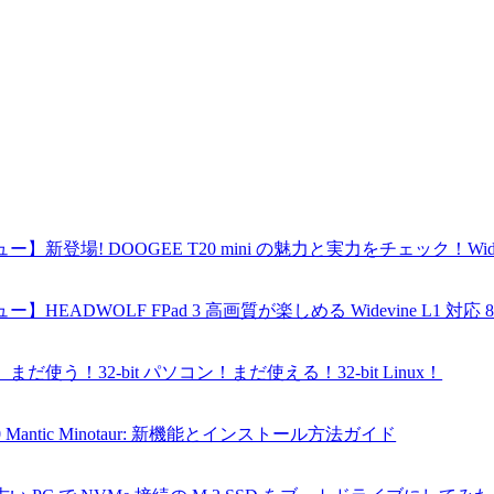
】新登場! DOOGEE T20 mini の魅力と実力をチェック！Wide
HEADWOLF FPad 3 高画質が楽しめる Widevine L1 対応 8
】まだ使う！32-bit パソコン！まだ使える！32-bit Linux！
3.10 Mantic Minotaur: 新機能とインストール方法ガイド