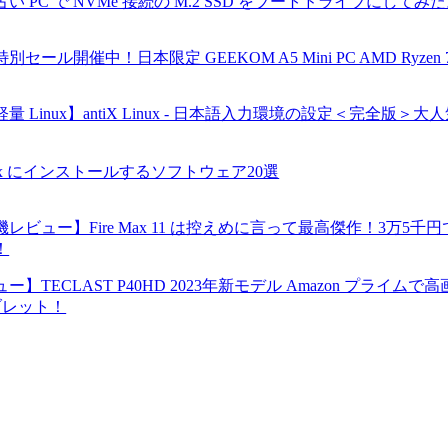
 PC で NVMe 接続の M.2 SSD をブートドライブにしてみた。《
別セール開催中！日本限定 GEEKOM A5 Mini PC AMD Ryzen
量 Linux】antiX Linux - 日本語入力環境の設定＜完全版
nux にインストールするソフトウェア20選
レビュー】Fire Max 11 は控えめに言って最高傑作！3万5千円で
！
ー】TECLAST P40HD 2023年新モデル Amazon プラ
 タブレット！