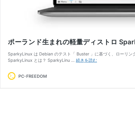
ポーランド生まれの軽量ディストロ Sparky
SparkyLinux は Debian のテスト「 Buster 」に基づ
ポ
SparkyLinux とは？ SparkyLinu …
続きを読む
ー
ラ
PC-FREEDOM
ン
ド
生
ま
れ
の
軽
量
デ